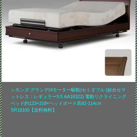
シモンズ グランデ(4モーター駆動)セミダブル (組合せマ
ットレス：レギュラー5.5 AA16322) 電動リクライニング
ベッド約123×218×ヘッドボード高82-114cm
SR18100【送料無料】