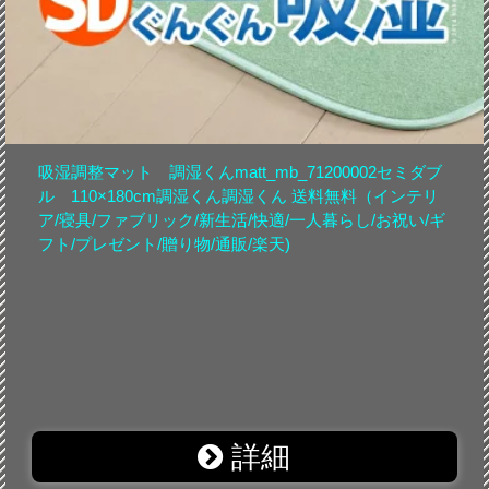
吸湿調整マット 調湿くんmatt_mb_71200002セミダブ
ル 110×180cm調湿くん調湿くん 送料無料（インテリ
ア/寝具/ファブリック/新生活/快適/一人暮らし/お祝い/ギ
フト/プレゼント/贈り物/通販/楽天)
詳細