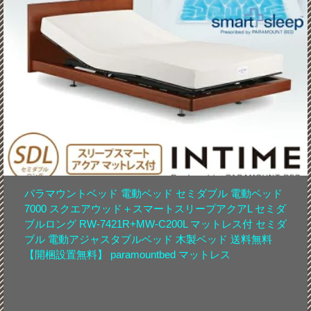
パラマウントベッド 電動ベッド セミダブル 電動ベッド
7000 スクエアウッド＋スマートスリープアクアL セミダ
ブルロング RW-7421R+MW-C200L マットレス付 セミダ
ブル 電動アジャスタブルベッド 木製ベッド 送料無料
【開梱設置無料】 paramountbed マットレス