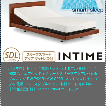
パラマウントベッド 電動ベッド セミダブル 電動ベッド
7000 スクエアウッド＋スマートスリープアクアL セミダ
ブルロング RW-7421R+MW-C200L マットレス付 セミダ
ブル 電動アジャスタブルベッド 木製ベッド 送料無料
【開梱設置無料】 paramountbed マットレス