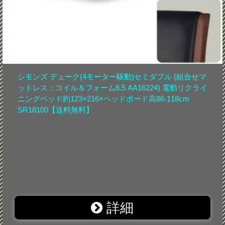
シモンズ デューク(4モーター駆動)セミダブル (組合せマ
ットレス：コイル＆フォーム6.5 AA16224) 電動リクライ
ニングベッド約123×216×ヘッドボード高86-118cm
SR18100【送料無料】
詳細