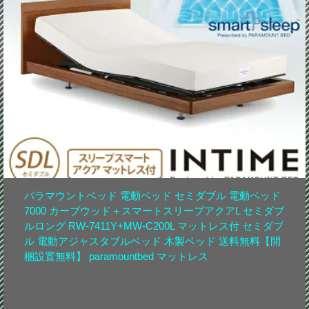
パラマウントベッド 電動ベッド セミダブル 電動ベッド
7000 カーブウッド＋スマートスリープアクアL セミダブ
ルロング RW-7411Y+MW-C200L マットレス付 セミダブ
ル 電動アジャスタブルベッド 木製ベッド 送料無料【開
梱設置無料】 paramountbed マットレス