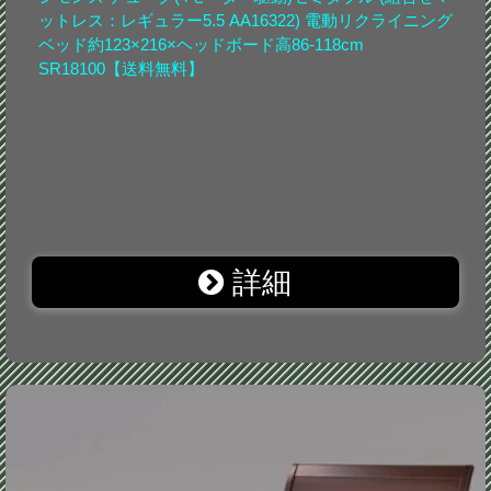
ットレス：レギュラー5.5 AA16322) 電動リクライニング
ベッド約123×216×ヘッドボード高86-118cm
SR18100【送料無料】
詳細