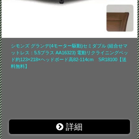
シモンズ グランデ(4モーター駆動)セミダブル (組合せマ
ットレス：5.5プラス AA16323) 電動リクライニングベッ
ド約123×218×ヘッドボード高82-114cm SR18100【送
料無料】
詳細