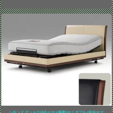
シモンズ デューク(4モーター駆動)セミダブル (組合せマ